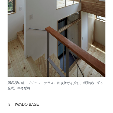
階段踊り場、ブリッジ、テラス。吹き抜けを介し、螺旋状に巡る
空間。©️鳥村鋼一
８、IWADO BASE