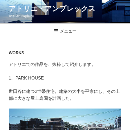
コ
アトリエ・アンプレックス
ン
Atelier Implexe
テ
ン
ツ
メニュー
へ
ス
キ
WORKS
ッ
アトリエでの作品を、抜粋して紹介します。
プ
1、PARK HOUSE
世田谷に建つ2世帯住宅。建築の大半を平家にし、その上
部に大きな屋上庭園を計画した。